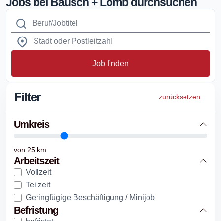
Jobs bei Bausch + Lomb durchsuchen
Job finden
Filter
zurücksetzen
Umkreis
von
25
km
Arbeitszeit
Vollzeit
Teilzeit
Geringfügige Beschäftigung / Minijob
Befristung