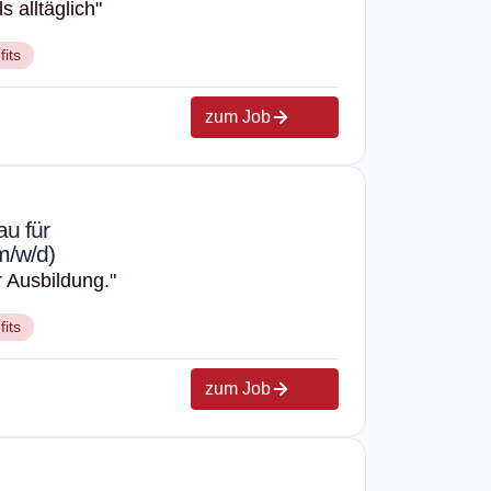
s alltäglich"
fits
zum Job
u für
m/w/d)
r Ausbildung."
fits
zum Job