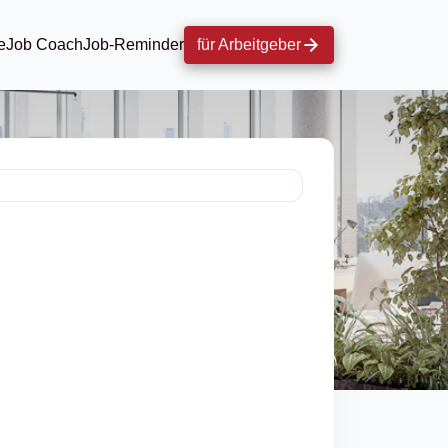
e
Job Coach
Job-Reminder
für Arbeitgeber