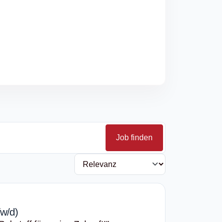
Job finden
w/d)