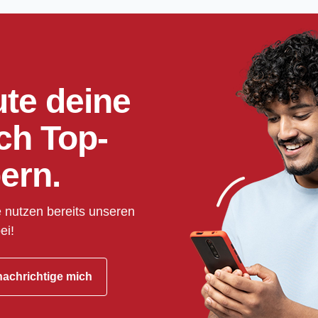
ute deine
ch Top-
ern.
 nutzen bereits unseren
ei!
achrichtige mich