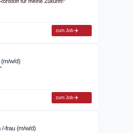
Rohstoff für meine Zukunft!"
zum Job
 (m/w/d)
"
zum Job
/-frau (m/w/d)