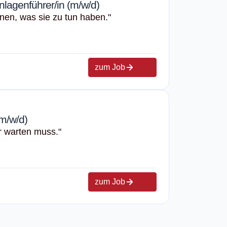
lagenführer/in (m/w/d)
nen, was sie zu tun haben."
zum Job
m/w/d)
er warten muss."
zum Job