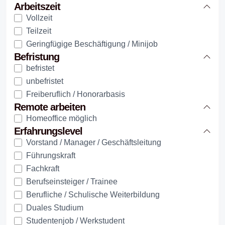
Arbeitszeit
Vollzeit
Teilzeit
Geringfügige Beschäftigung / Minijob
Befristung
befristet
unbefristet
Freiberuflich / Honorarbasis
Remote arbeiten
Homeoffice möglich
Erfahrungslevel
Vorstand / Manager / Geschäftsleitung
Führungskraft
Fachkraft
Berufseinsteiger / Trainee
Berufliche / Schulische Weiterbildung
Duales Studium
Studentenjob / Werkstudent