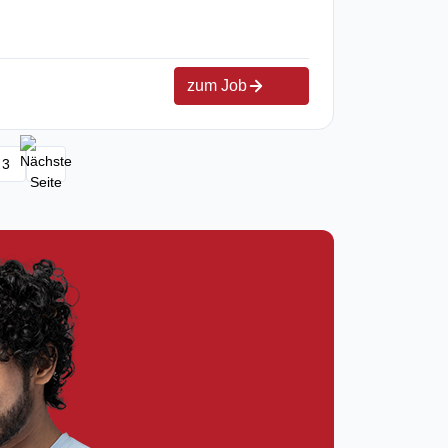
zum Job
3