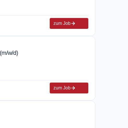
zum Job
 (m/w/d)
zum Job