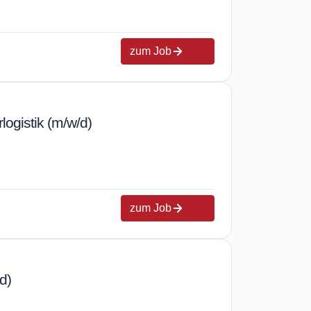
zum Job
logistik (m/w/d)
zum Job
d)