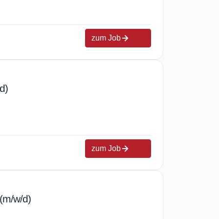
zum Job
d)
zum Job
 (m/w/d)