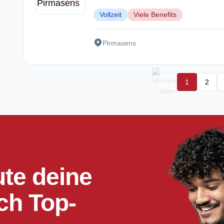
Vollzeit
Viele Benefits
Pirmasens
1
2
ute deine
ch Top-