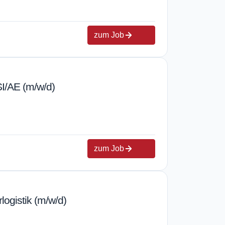
zum Job
SI/AE (m/w/d)
zum Job
logistik (m/w/d)