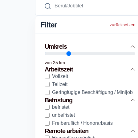
Filter
zurücksetzen
Umkreis
von
25
km
Arbeitszeit
Vollzeit
Teilzeit
Geringfügige Beschäftigung / Minijob
Befristung
befristet
unbefristet
Freiberuflich / Honorarbasis
Remote arbeiten
Homeoffice möglich