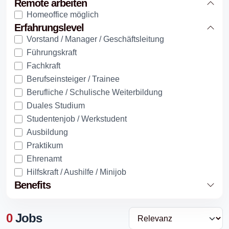
Remote arbeiten
Homeoffice möglich
Erfahrungslevel
Vorstand / Manager / Geschäftsleitung
Führungskraft
Fachkraft
Berufseinsteiger / Trainee
Berufliche / Schulische Weiterbildung
Duales Studium
Studentenjob / Werkstudent
Ausbildung
Praktikum
Ehrenamt
Hilfskraft / Aushilfe / Minijob
Benefits
0
Jobs