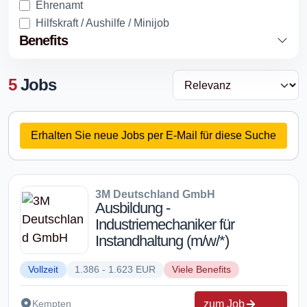
Ehrenamt
Hilfskraft / Aushilfe / Minijob
Benefits
5
Jobs
Erhalten Sie neue Jobs per E-Mail für diese Suche
3M Deutschland GmbH
Ausbildung -
Industriemechaniker für
Instandhaltung (m/w/*)
Vollzeit
1.386 - 1.623 EUR
Viele Benefits
zum Job
Kempten