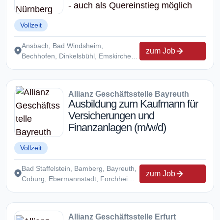
- auch als Quereinstieg möglich
Vollzeit
Ansbach, Bad Windsheim,
zum Job
Bechhofen, Dinkelsbühl, Emskirchen,
Erlangen, Feucht, Fürth,
Gunzenhausen, Hersbruck,
Hiltpoltstein, Kalchreuth,
Allianz Geschäftsstelle Bayreuth
Neuendettelsau, Nürnberg,
Ausbildung zum Kaufmann für
Oberasbach, Pleinfeld,
Versicherungen und
Pommersfelden, Roth, Rothenburg,
Finanzanlagen (m/w/d)
Röttenbach, Scheinfeld,
Treuchtlingen, Uffenheim
Vollzeit
Bad Staffelstein, Bamberg, Bayreuth,
zum Job
Coburg, Ebermannstadt, Forchheim,
Hof, Kronach, Kulmbach
Allianz Geschäftsstelle Erfurt