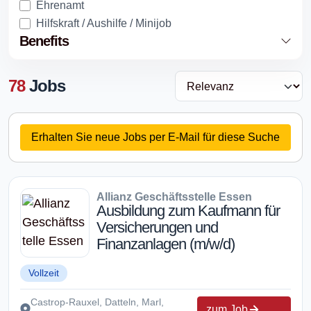
Ehrenamt
Hilfskraft / Aushilfe / Minijob
Benefits
78
Jobs
Erhalten Sie neue Jobs per E-Mail für diese Suche
Allianz Geschäftsstelle Essen
Ausbildung zum Kaufmann für
Versicherungen und
Finanzanlagen (m/w/d)
Vollzeit
Castrop-Rauxel, Datteln, Marl,
zum Job