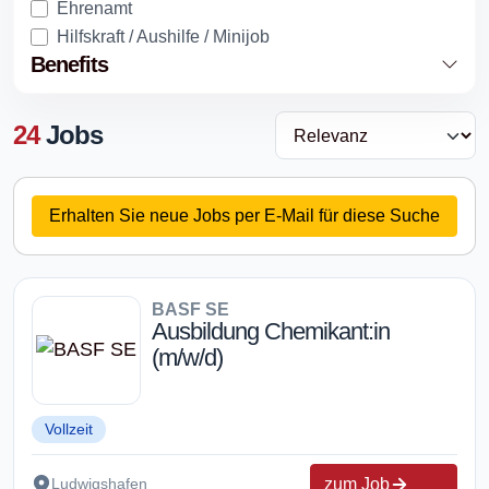
Ehrenamt
Hilfskraft / Aushilfe / Minijob
Benefits
24
Jobs
Erhalten Sie neue Jobs per E-Mail für diese Suche
BASF SE
Ausbildung Chemikant:in
(m/w/d)
Vollzeit
zum Job
Ludwigshafen