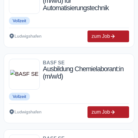
(m/w/d) für
Automatisierungstechnik
Vollzeit
zum Job
Ludwigshafen
BASF SE
Ausbildung Chemielaborant:in
(m/w/d)
Vollzeit
zum Job
Ludwigshafen