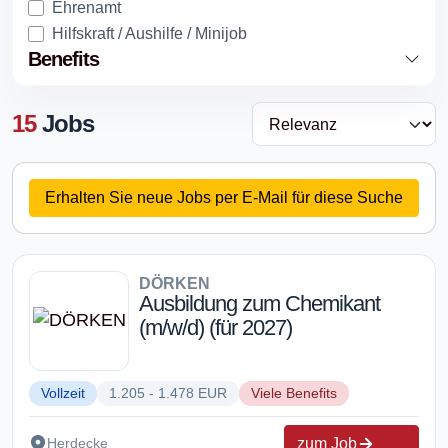
Ehrenamt
Hilfskraft / Aushilfe / Minijob
Benefits
15
Jobs
Erhalten Sie neue Jobs per E-Mail für diese Suche
DÖRKEN
Ausbildung zum Chemikant
(m/w/d) (für 2027)
Vollzeit
1.205 - 1.478 EUR
Viele Benefits
zum Job
Herdecke