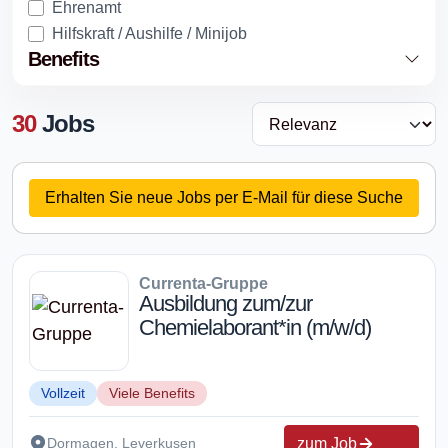
Ehrenamt
Hilfskraft / Aushilfe / Minijob
Benefits
30
Jobs
Erhalten Sie neue Jobs per E-Mail für diese Suche
Currenta-Gruppe
Ausbildung zum/zur
Chemielaborant*in (m/w/d)
Vollzeit
Viele Benefits
zum Job
Dormagen, Leverkusen