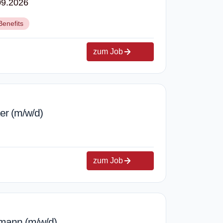
09.2026
Benefits
zum Job
er (m/w/d)
zum Job
fmann (m/w/d)