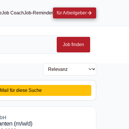
e
Job Coach
Job-Reminder
für Arbeitgeber
Job finden
Mail für diese Suche
mbH
nten (m/w/d)