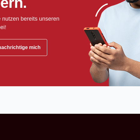
ern.
 nutzen bereits unseren
ei!
achrichtige mich