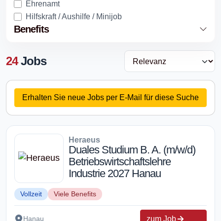
Ehrenamt
Hilfskraft / Aushilfe / Minijob
Benefits
24
Jobs
Erhalten Sie neue Jobs per E-Mail für diese Suche
Heraeus
Duales Studium B. A. (m/w/d)
Betriebswirtschaftslehre
Industrie 2027 Hanau
Vollzeit
Viele Benefits
zum Job
Hanau