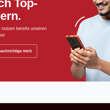
ch Top-
ern.
 nutzen bereits unseren
ei!
achrichtige mich