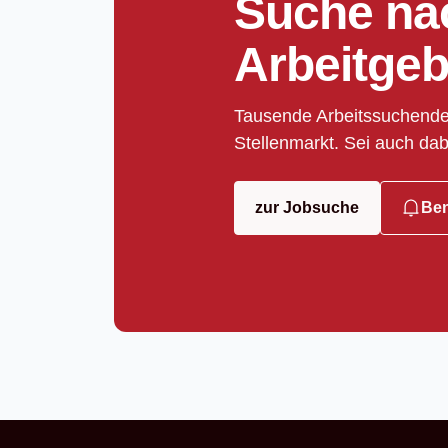
Suche na
Arbeitgeb
Tausende Arbeitssuchende
Stellenmarkt. Sei auch dab
zur Jobsuche
Ben