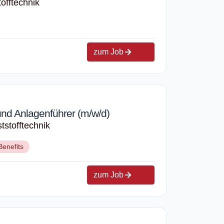
offtechnik
zum Job
nd Anlagenführer (m/w/d)
tstofftechnik
Benefits
zum Job