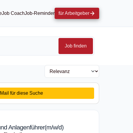
e
Job Coach
Job-Reminder
für Arbeitgeber
Job finden
Mail für diese Suche
nd Anlagenführer(m/w/d)