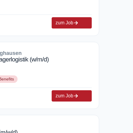
zum Job
rghausen
agerlogistik (w/m/d)
Benefits
zum Job
(m/w/d)