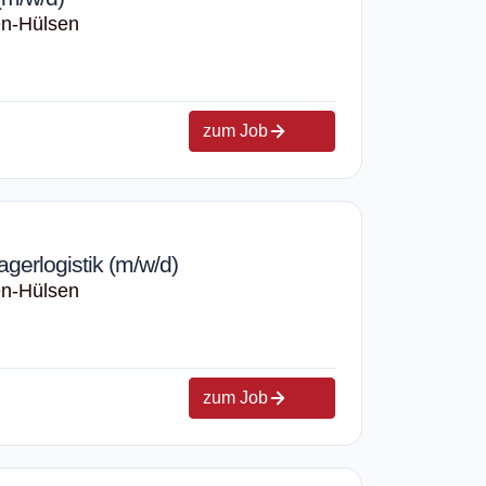
en-Hülsen
zum Job
agerlogistik (m/w/d)
en-Hülsen
zum Job