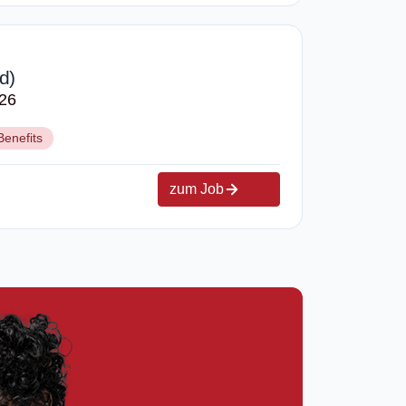
d)
026
Benefits
zum Job