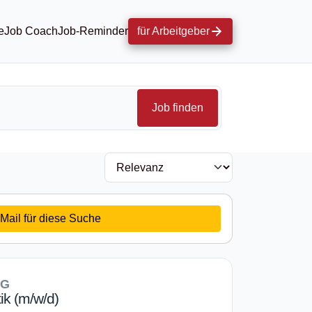
e
Job Coach
Job-Reminder
für Arbeitgeber
Job finden
Mail für diese Suche
KG
ik (m/w/d)