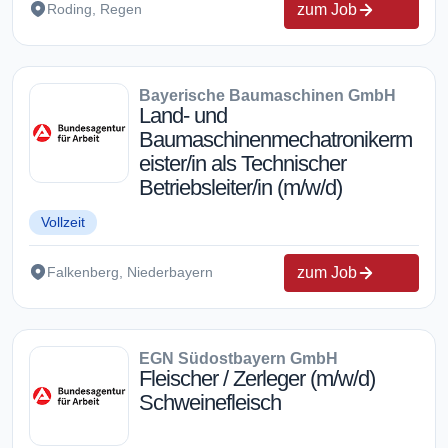
zum Job
Roding, Regen
Bayerische Baumaschinen GmbH
Land- und
Baumaschinenmechatronikerm
eister/in als Technischer
Betriebsleiter/in (m/w/d)
Vollzeit
zum Job
Falkenberg, Niederbayern
EGN Südostbayern GmbH
Fleischer / Zerleger (m/w/d)
Schweinefleisch