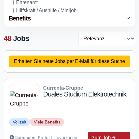
Ehrenamt
Hilfskraft / Aushilfe / Minijob
Benefits
48
Jobs
Erhalten Sie neue Jobs per E-Mail für diese Suche
Currenta-Gruppe
Duales Studium Elektrotechnik
Vollzeit
Viele Benefits
zum Job
Dormagen, Krefeld, Leverkusen