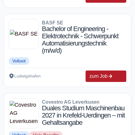
BASF SE
Bachelor of Engineering -
Elektrotechnik - Schwerpunkt
Automatisierungstechnik
(m/w/d)
Vollzeit
zum Job
Ludwigshafen
Covestro AG Leverkusen
Duales Studium Maschinenbau
2027 in Krefeld-Uerdingen – mit
Gehaltsangabe
Vollzeit
Viele Benefits