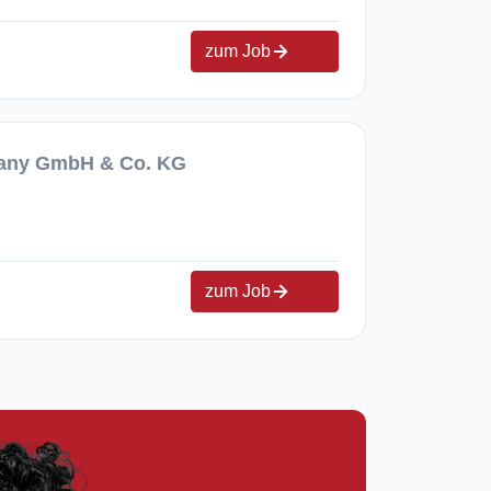
zum Job
many GmbH & Co. KG
zum Job