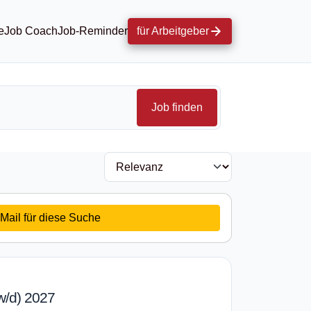
e
Job Coach
Job-Reminder
für Arbeitgeber
Job finden
Mail für diese Suche
w/d) 2027