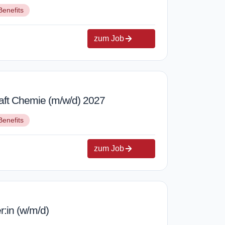
Benefits
zum Job
aft Chemie (m/w/d) 2027
Benefits
zum Job
:in (w/m/d)