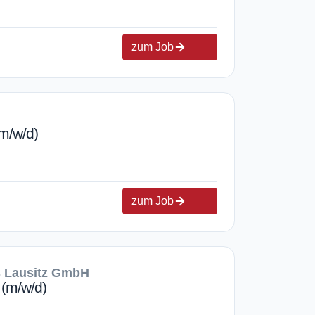
zum Job
m/w/d)
zum Job
s Lausitz GmbH
 (m/w/d)