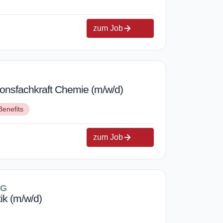
zum Job
ionsfachkraft Chemie (m/w/d)
Benefits
zum Job
KG
ik (m/w/d)