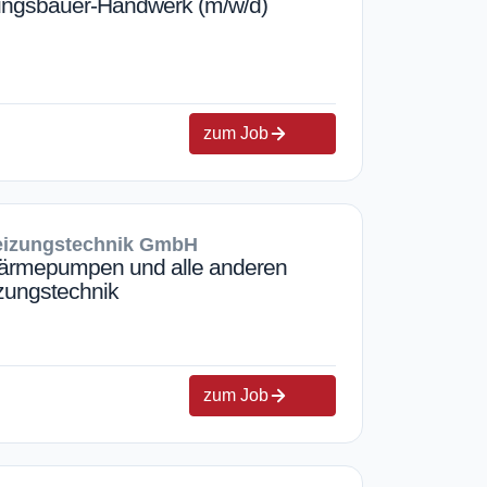
izungsbauer-Handwerk (m/w/d)
zum Job
Heizungstechnik GmbH
Wärmepumpen und alle anderen
izungstechnik
zum Job