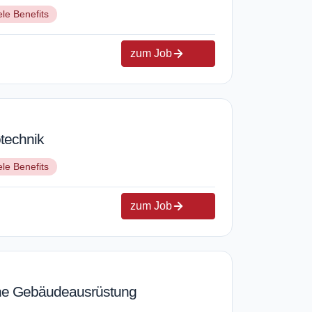
ele Benefits
zum Job
otechnik
ele Benefits
zum Job
sche Gebäudeausrüstung