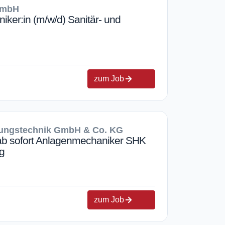
f mbH
niker:in (m/w/d) Sanitär- und
zum Job
izungstechnik GmbH & Co. KG
ab sofort Anlagenmechaniker SHK
g
zum Job