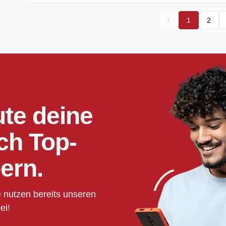
1
2
ute deine
ch Top-
ern.
 nutzen bereits unseren
ei!