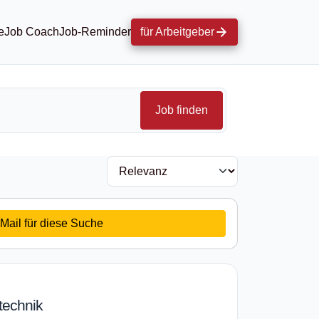
e
Job Coach
Job-Reminder
für Arbeitgeber
Job finden
Mail für diese Suche
technik