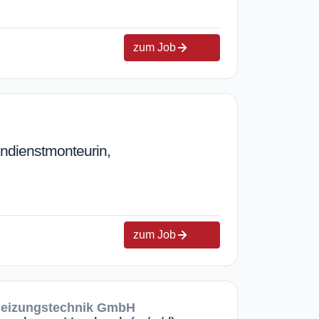
zum Job
ndienstmonteurin,
zum Job
 Heizungstechnik GmbH