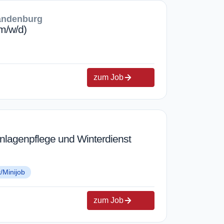
randenburg
m/w/d)
zum Job
anlagenpflege und Winterdienst
t/Minijob
zum Job