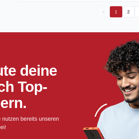
1
2
ute deine
ch Top-
ern.
 nutzen bereits unseren
ei!