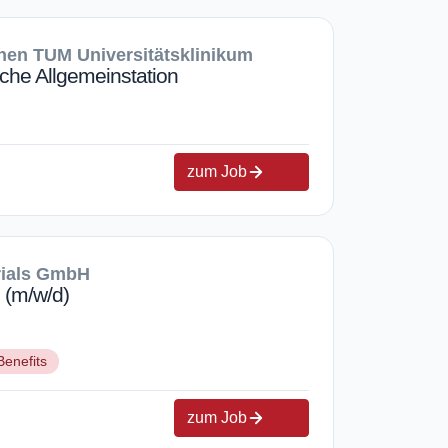
en TUM Universitätsklinikum
che Allgemeinstation
zum Job
rials GmbH
 (m/w/d)
Benefits
zum Job