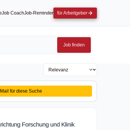
e
Job Coach
Job-Reminder
für Arbeitgeber
Job finden
Mail für diese Suche
hrichtung Forschung und Klinik