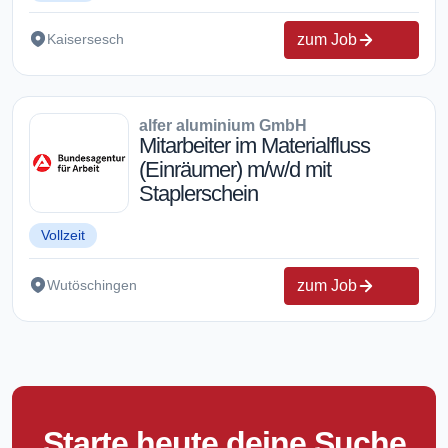
zum Job
Kaisersesch
alfer aluminium GmbH
Mitarbeiter im Materialfluss
(Einräumer) m/w/d mit
Staplerschein
Vollzeit
zum Job
Wutöschingen
Starte heute deine Suche