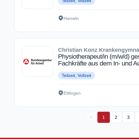
Teilzeit, Vollzeit
Hameln
Christian Konz Krankengymna
Physiotherapeut/in (m/w/d) ges
Fachkräfte aus dem In- und A
Teilzeit, Vollzeit
Ettlingen
1
2
3