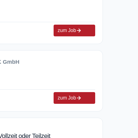
zum Job
BK GmbH
zum Job
llzeit oder Teilzeit