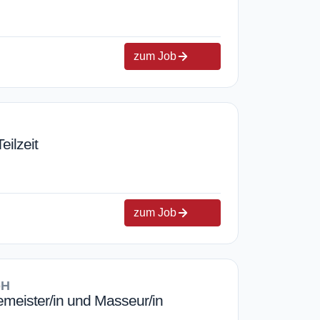
zum Job
eilzeit
zum Job
bH
emeister/in und Masseur/in