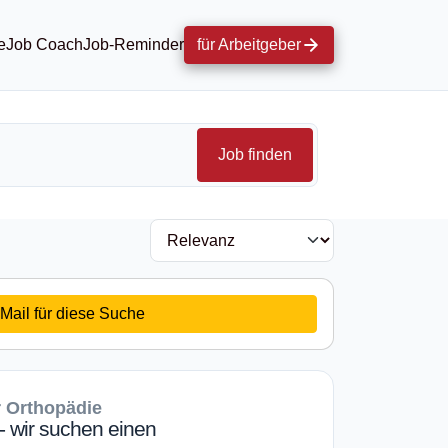
e
Job Coach
Job-Reminder
für Arbeitgeber
Job finden
Mail für diese Suche
r Orthopädie
- wir suchen einen