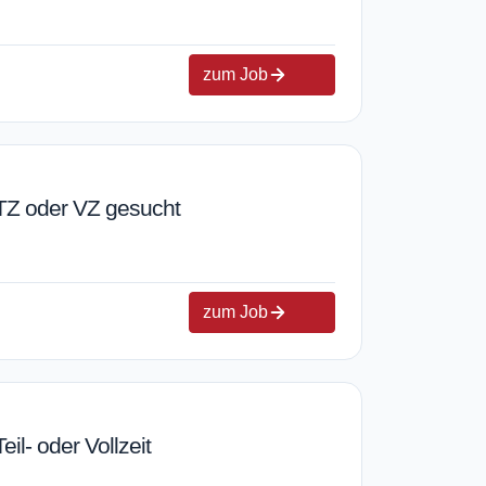
zum Job
 TZ oder VZ gesucht
zum Job
eil- oder Vollzeit