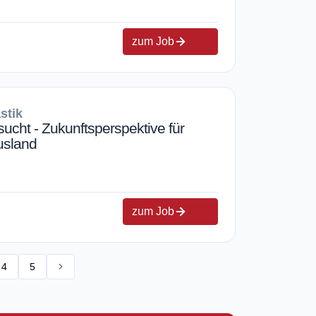
zum Job
stik
ucht - Zukunftsperspektive für
usland
zum Job
4
5