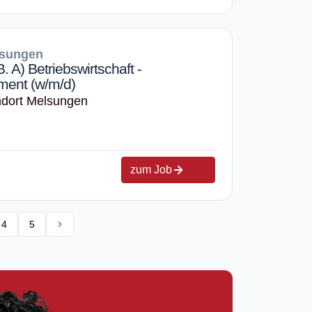
lsungen
 A) Betriebswirtschaft -
ment (w/m/d)
ndort Melsungen
zum Job
4
5