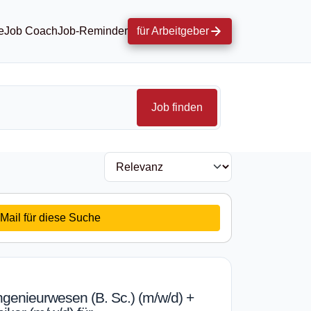
e
Job Coach
Job-Reminder
für Arbeitgeber
Job finden
Mail für diese Suche
ngenieurwesen (B. Sc.) (m/w/d) +