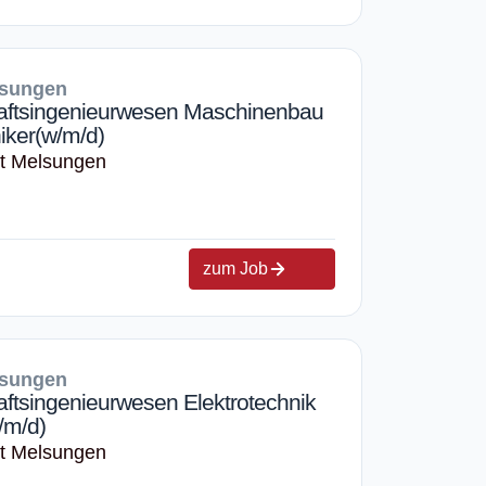
lsungen
haftsingenieurwesen Maschinenbau
iker(w/m/d)
rt Melsungen
zum Job
lsungen
aftsingenieurwesen Elektrotechnik
/m/d)
rt Melsungen