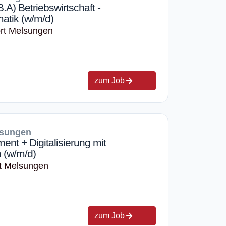
A) Betriebswirtschaft -
matik (w/m/d)
rt Melsungen
zum Job
lsungen
nt + Digitalisierung mit
 (w/m/d)
t Melsungen
zum Job