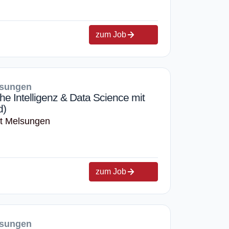
zum Job
lsungen
he Intelligenz & Data Science mit
d)
rt Melsungen
zum Job
lsungen