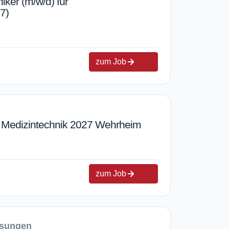
ker (m/w/d) für
7)
zum Job
) Medizintechnik 2027 Wehrheim
zum Job
lsungen