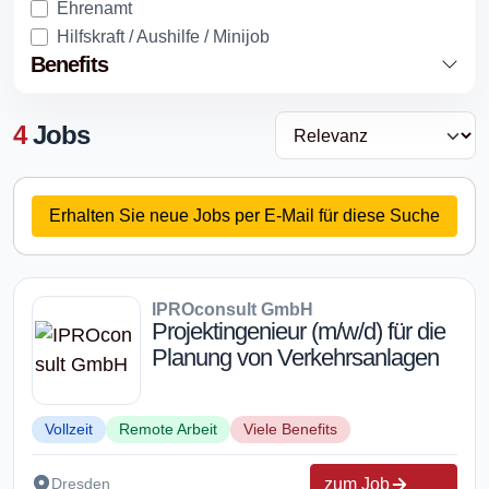
Ehrenamt
Hilfskraft / Aushilfe / Minijob
Benefits
4
Jobs
Erhalten Sie neue Jobs per E-Mail für diese Suche
IPROconsult GmbH
Projektingenieur (m/w/d) für die
Planung von Verkehrsanlagen
Vollzeit
Remote Arbeit
Viele Benefits
zum Job
Dresden