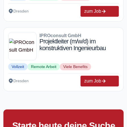
zum Job
Dresden
IPROconsult GmbH
Projektleiter (m/w/d) im
konstruktiven Ingenieurbau
Vollzeit
Remote Arbeit
Viele Benefits
zum Job
Dresden
Starte heute deine Suche