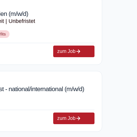
en (m/w/d)
it | Unbefristet
fits
zum Job
t - national/international (m/w/d)
zum Job