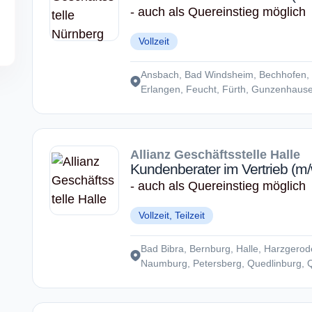
- auch als Quereinstieg möglich
Vollzeit
Ansbach, Bad Windsheim, Bechhofen, 
Erlangen, Feucht, Fürth, Gunzenhausen,
Kalchreuth, Neuendettelsau, Nürnberg,
Pommersfelden, Roth, Rothenburg, Röt
Treuchtlingen, Uffenheim
Allianz Geschäftsstelle Halle
Kundenberater im Vertrieb (m/
- auch als Quereinstieg möglich
Vollzeit, Teilzeit
Bad Bibra, Bernburg, Halle, Harzgerode
Naumburg, Petersberg, Quedlinburg, 
Südharz, Weißenfels, Wettin-Löbejün, 