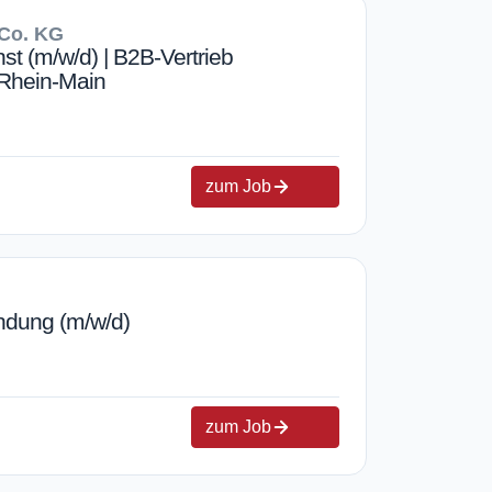
Co. KG
st (m/w/d) | B2B-Vertrieb
/Rhein-Main
zum Job
indung (m/w/d)
zum Job