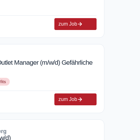
zum Job
utlet Manager (m/w/d) Gefährliche
fits
zum Job
erg
w/d)