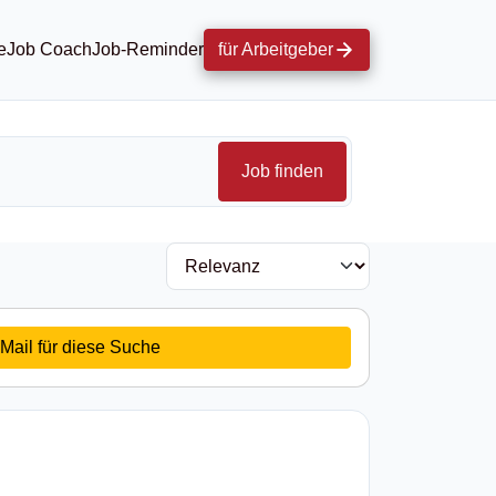
e
Job Coach
Job-Reminder
für Arbeitgeber
Job finden
Mail für diese Suche