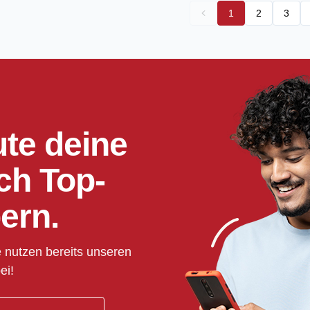
1
2
3
ute deine
ch Top-
ern.
 nutzen bereits unseren
ei!