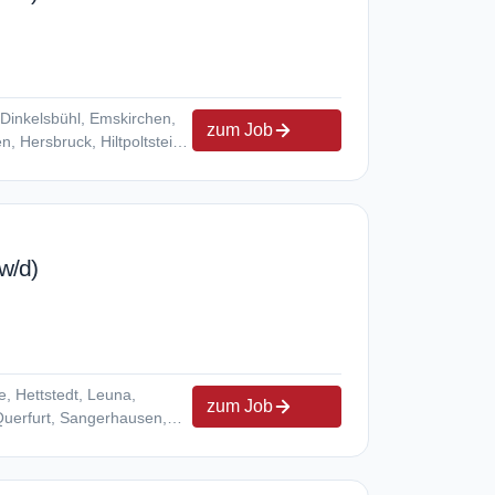
Dinkelsbühl, Emskirchen,
zum Job
 Hersbruck, Hiltpoltstein,
 Oberasbach, Pleinfeld,
tenbach, Scheinfeld,
w/d)
, Hettstedt, Leuna,
zum Job
Querfurt, Sangerhausen,
Zeitz