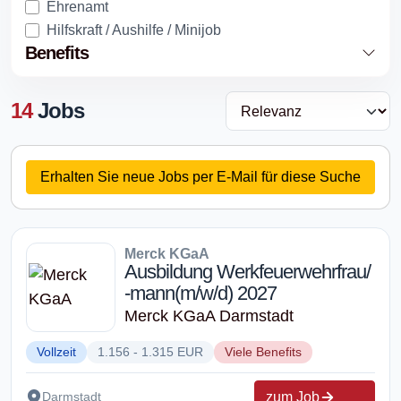
Ehrenamt
Hilfskraft / Aushilfe / Minijob
Benefits
14
Jobs
Erhalten Sie neue Jobs per E-Mail für diese Suche
Merck KGaA
Ausbildung Werkfeuerwehrfrau/
-mann(m/w/d) 2027
Merck KGaA Darmstadt
Vollzeit
1.156 - 1.315 EUR
Viele Benefits
zum Job
Darmstadt