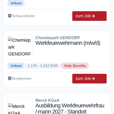
Vollzeit
zum Job
Schwarzheide
Chemiepark GENDORF
Werkfeuerwehrmann (m/w/d)
Vollzeit
1.176 - 1.412 EUR
Viele Benefits
zum Job
Burgkirchen
Merck KGaA
Ausbildung Werkfeuerwehrfrau
/-mann 2027 - Standort