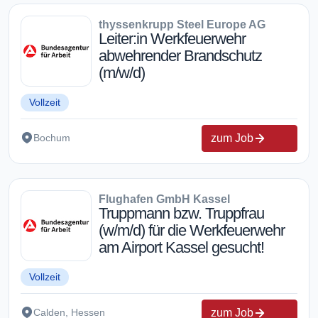
thyssenkrupp Steel Europe AG
Leiter:in Werkfeuerwehr
abwehrender Brandschutz
(m/w/d)
Vollzeit
zum Job
Bochum
Flughafen GmbH Kassel
Truppmann bzw. Truppfrau
(w/m/d) für die Werkfeuerwehr
am Airport Kassel gesucht!
Vollzeit
zum Job
Calden, Hessen