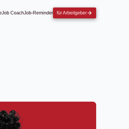
e
Job Coach
Job-Reminder
für Arbeitgeber