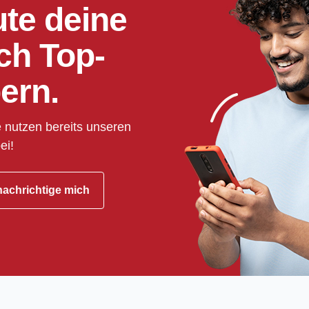
ute deine
ch Top-
ern.
 nutzen bereits unseren
ei!
achrichtige mich