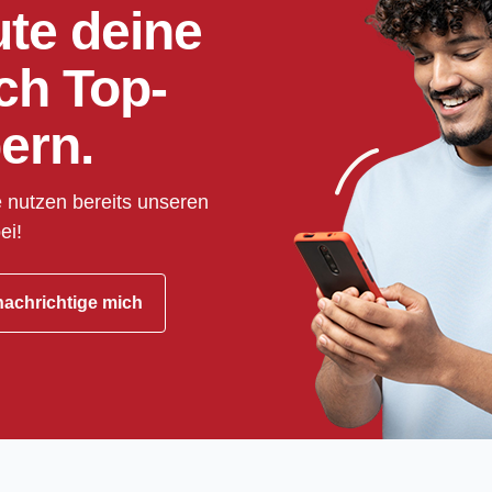
ute deine
ch Top-
ern.
 nutzen bereits unseren
ei!
achrichtige mich