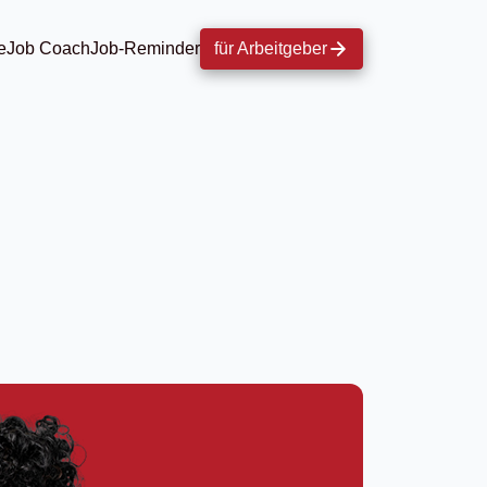
e
Job Coach
Job-Reminder
für Arbeitgeber