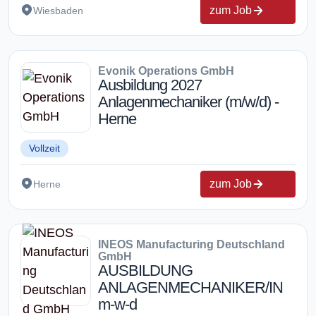
zum Job
Wiesbaden
Evonik Operations GmbH
Ausbildung 2027
Anlagenmechaniker (m/w/d) -
Herne
Vollzeit
zum Job
Herne
INEOS Manufacturing Deutschland
GmbH
AUSBILDUNG
ANLAGENMECHANIKER/IN
m-w-d