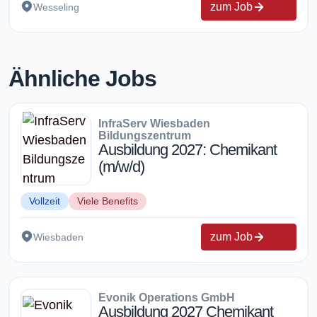
zum Job
Wesseling
Ähnliche Jobs
InfraServ Wiesbaden
Bildungszentrum
Ausbildung 2027: Chemikant
(m/w/d)
Vollzeit
Viele Benefits
zum Job
Wiesbaden
Evonik Operations GmbH
Ausbildung 2027 Chemikant