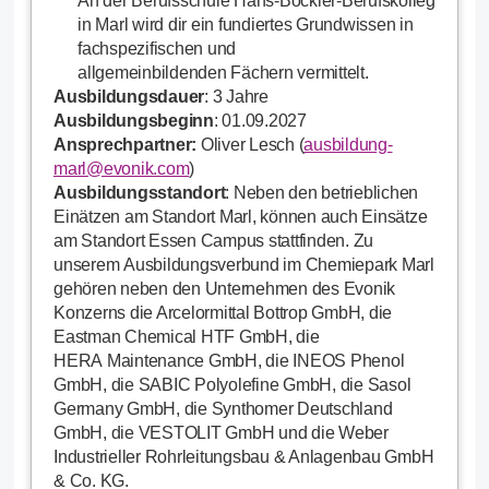
An der Berufsschule Hans-Böckler-Berufskolleg
in Marl wird dir ein fundiertes Grundwissen in
fachspezifischen und
allgemeinbildenden Fächern vermittelt.
Ausbildungsdauer
: 3 Jahre
Ausbildungsbeginn
: 01.09.2027
Ansprechpartner:
Oliver Lesch
(
ausbildung-
marl@evonik.com
)
Ausbildungsstandort
: Neben den betrieblichen
Einätzen am Standort Marl, können auch Einsätze
am Standort Essen Campus stattfinden.
Zu
unserem Ausbildungsverbund
im Chemiepark Marl
gehören neben den Unternehmen des Evonik
Konzerns die Arcelormittal Bottrop GmbH, die
Eastman Chemical HTF GmbH, die
HERA Maintenance
GmbH, die INEOS Phenol
GmbH, die
SABIC Polyolefine
GmbH, die Sasol
Germany GmbH, die Synthomer Deutschland
GmbH, die VESTOLIT GmbH und die Weber
Industrieller Rohrleitungsbau & Anlagenbau GmbH
& Co. KG.