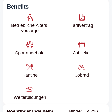
Benefits
Betriebliche Alters­
Tarifvertrag
vorsorge
Sport­angebote
Jobticket
Kantine
Jobrad
Weiter­bildungen
Boehringer Ingelheim
Binger
55216