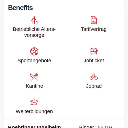
Benefits
Betriebliche Alters­
Tarifvertrag
vorsorge
Sport­angebote
Jobticket
Kantine
Jobrad
Weiter­bildungen
Boehringer Ingelheim
Binger
55216