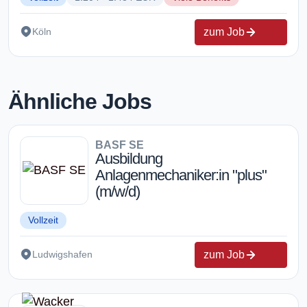
zum Job
Köln
Ähnliche Jobs
BASF SE
Ausbildung
Anlagenmechaniker:in "plus"
(m/w/d)
Vollzeit
zum Job
Ludwigshafen