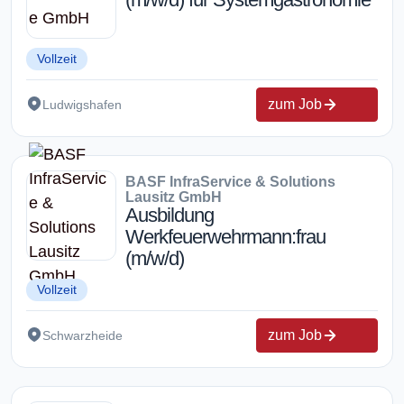
Vollzeit
zum Job
Ludwigshafen
BASF InfraService & Solutions
Lausitz GmbH
Ausbildung
Werkfeuerwehrmann:frau
(m/w/d)
Vollzeit
zum Job
Schwarzheide