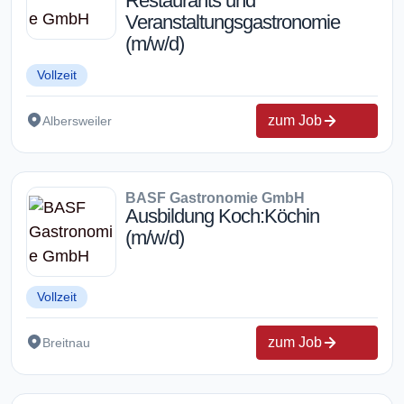
Restaurants und
Veranstaltungsgastronomie
(m/w/d)
Vollzeit
zum Job
Albersweiler
BASF Gastronomie GmbH
Ausbildung Koch:Köchin
(m/w/d)
Vollzeit
zum Job
Breitnau