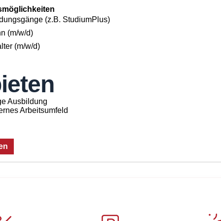
smöglichkeiten
dungsgänge (z.B. StudiumPlus)
n (m/w/d)
ter (m/w/d)
ieten
ge Ausbildung
rnes Arbeitsumfeld
en