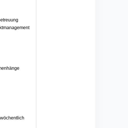
betreuung
jektmanagement
ammenhänge
 wöchentlich