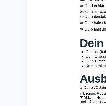
✏️ Du durchläuf
Geschäftsproze
✏️ Du unterstü
✏️ Du erhältst
✏️ Du planst u
Dein 
Du hast (bal
Du interess
Du bist moti
Kommunikati
Ausb
⏳ Dauer: 3 Jah
✅Beginn: Augu
⏰Ablauf: Neben
und 14-tägig z