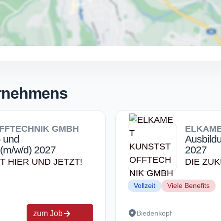
ernehmens
FFTECHNIK GMBH
ELKAME
- und
Ausbild
(m/w/d) 2027
2027
T HIER UND JETZT!
DIE ZUK
Vollzeit
Viele Benefits
zum Job
Biedenkopf