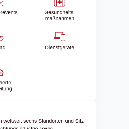
r­events
Gesundheits­
maßnahmen
rad
Dienstgeräte
zierte
itung
n weltweit sechs Standorten und Sitz
uchtungsindustrie sowie