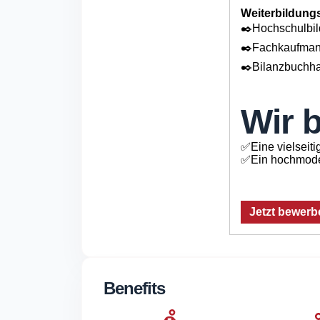
Weiterbildung
✒️Hochschulbil
✒️Fachkaufman
✒️Bilanzbuchhal
Wir b
✅Eine vielseiti
✅Ein hochmode
Jetzt bewerb
Benefits