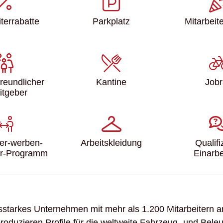
ter­rabatte
Parkplatz
Mitarbeite
freundlicher
Kantine
Job
itgeber
ter-werben-
Arbeits­kleidung
Qualifi
er-Programm
Einarbe
sstarkes Unternehmen mit mehr als 1.200 Mitarbeitern a
roduzieren Profile für die weltweite Fahrzeug- und Bele