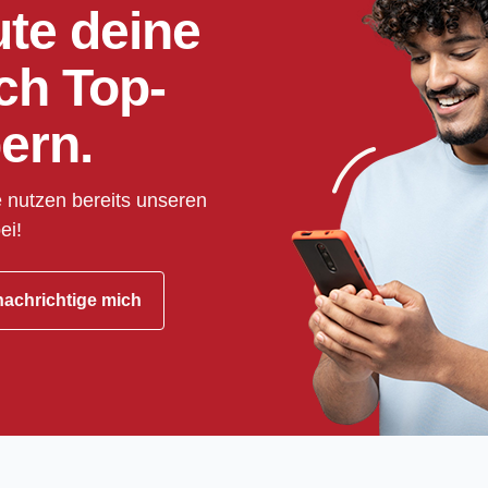
ute deine
ch Top-
ern.
 nutzen bereits unseren
ei!
achrichtige mich