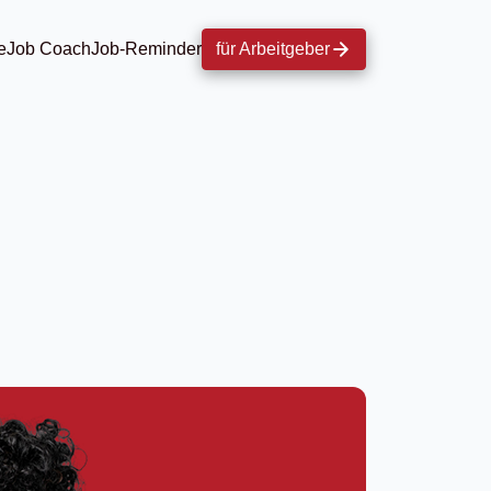
e
Job Coach
Job-Reminder
für Arbeitgeber