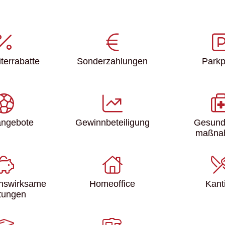
ter­rabatte
Sonder­zahlungen
Parkp
angebote
Gewinn­beteiligung
Gesund
maßna
nswirksame
Homeoffice
Kant
tungen