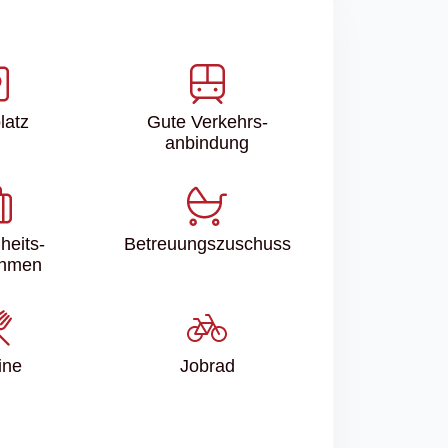
latz
Gute Verkehrs­
anbindung
heits­
Betreuungs­zuschuss
hmen
ine
Jobrad