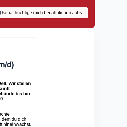
Benachrichtige mich bei ähnlichen Jobs
m/d)
t. Wir stellen
kunft
bäude bis hin
00
echte
n dem du dich
ft hineinwächst.