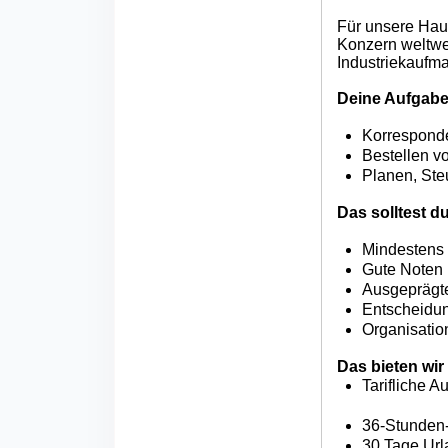
Für unsere Hau
Konzern weltwe
Industriekaufm
Deine Aufgabe
Korresponde
Bestellen v
Planen, Ste
Das solltest d
Mindestens 
Gute Noten 
Ausgeprägte
Entscheidun
Organisatio
Das bieten wir 
Tarifliche 
36-Stunden-
30 Tage Url