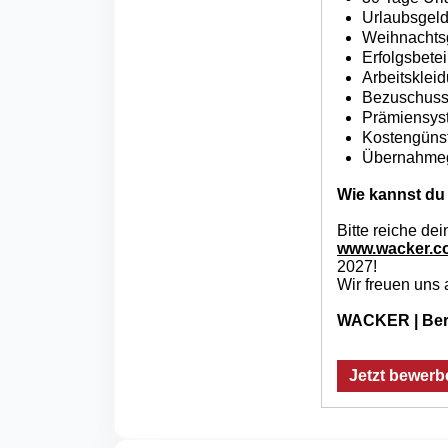
Urlaubsgeld
Weihnachtsg
Erfolgsbetei
Arbeitsklei
Bezuschusst
Prämiensyst
Kostengünst
Übernahmega
Wie kannst du
Bitte reiche d
www.wacker.c
2027!
Wir freuen uns
WACKER | Beru
Jetzt bewerb