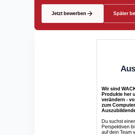
Jetzt bewerben
Später b
Aus
Wir sind WACK
Produkte her u
verändern - v
zum Computerch
Auszubildende
Du suchst einen
Perspektiven b
auf dein Team v