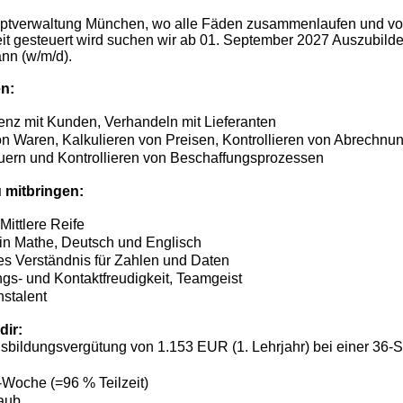
ptverwaltung München, wo alle Fäden zusammenlaufen und vo
it gesteuert wird suchen wir ab 01. September 2027 Auszubil
ann (w/m/d).
n:
nz mit Kunden, Verhandeln mit Lieferanten
on Waren, Kalkulieren von Preisen, Kontrollieren von Abrechnu
uern und Kontrollieren von Beschaffungsprozessen
u mitbringen:
Mittlere Reife
in Mathe, Deutsch und Englisch
s Verständnis für Zahlen und Daten
gs- und Kontaktfreudigkeit, Teamgeist
nstalent
dir:
Ausbildungsvergütung von 1.153 EUR (1. Lehrjahr) bei einer 3
Woche (=96 % Teilzeit)
aub