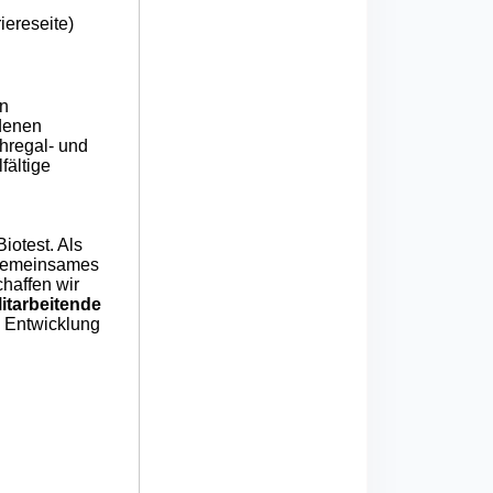
iereseite)
en
edenen
hregal- und
fältige
Biotest. Als
n gemeinsames
haffen wir
itarbeitende
e Entwicklung