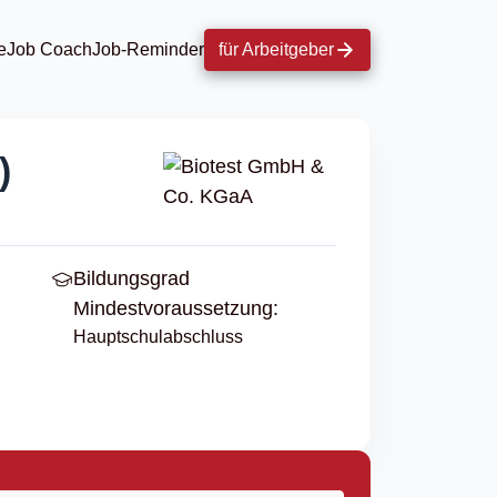
e
Job Coach
Job-Reminder
für Arbeitgeber
)
Bildungsgrad
Mindestvoraussetzung:
Hauptschulabschluss