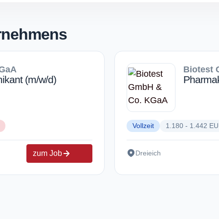
ernehmens
KGaA
Biotest
kant (m/w/d)
Pharmak
Vollzeit
1.180 - 1.442 E
zum Job
Dreieich