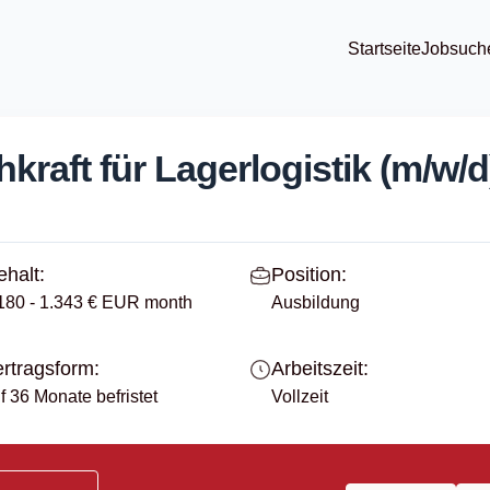
Startseite
Jobsuch
kraft für Lagerlogistik (m/w/d
halt:
Position:
180 - 1.343 € EUR month
Ausbildung
rtragsform:
Arbeitszeit:
f 36 Monate befristet
Vollzeit