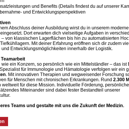
ern
usatzleistungen und Benefits (Details findest du auf unserer Karr
bernahme- und Entwicklungsperspektiven
tiven
chem Abschluss deiner Ausbildung wirst du in unserem modern
 eingesetzt. Dort erwarten dich vielseitige Aufgaben in verschi
– von klassischen Lagerflächen bis hin zu automatisierten Hoc
efkühllagern. Mit deiner Erfahrung eröffnen sich dir zudem viel
 und Entwicklungsmöglichkeiten innerhalb der Logistik.
 Teamarbeit
 wie ein Konzern, so persönlich wie ein Mittelständler – das ist 
r Spezialist für Immunologie und Hämatologie verfolgen wir ei
ten
. Mit innovativen Therapien und wegweisender Forschung sc
ven für Menschen mit chronischen Erkrankungen. Rund
2.300 M
 weltweit für diese Mission. Individuelle Förderung, persönlich
ätzendes Miteinander sind dabei fester Bestandteil unserer
ltur.
eres Teams und gestalte mit uns die Zukunft der Medizin.
en