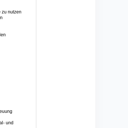
 zu nutzen
en
den
reuung
al- und