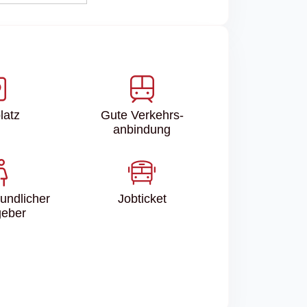
latz
Gute Verkehrs­
anbindung
eundlicher
Jobticket
geber