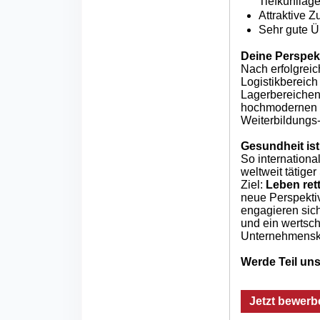
Tiefkühllag
Attraktive Z
Sehr gute Ü
Deine Perspek
Nach erfolgrei
Logistikbereich
Lagerbereichen 
hochmodernen Ti
Weiterbildungs-
Gesundheit ist
So international
weltweit tätige
Ziel:
Leben ret
neue Perspekti
engagieren sich
und ein wertsch
Unternehmensku
Werde Teil uns
Jetzt bewerb