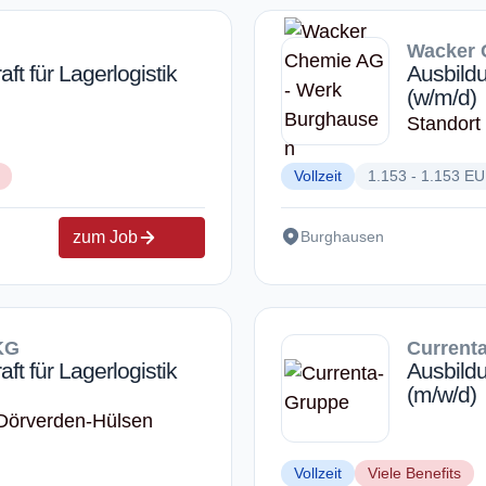
Wacker 
ft für Lagerlogistik
Ausbildu
(w/m/d)
Standort
Vollzeit
1.153 - 1.153 E
zum Job
Burghausen
KG
Current
ft für Lagerlogistik
Ausbildu
(m/w/d)
 Dörverden-Hülsen
Vollzeit
Viele Benefits