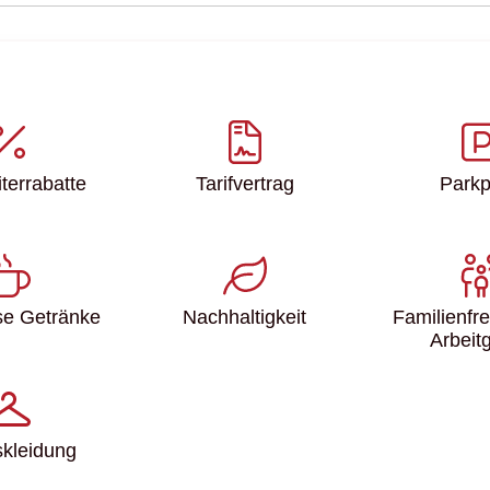
ter­rabatte
Tarifvertrag
Parkp
se Getränke
Nachhaltigkeit
Familien­fr
Arbeit
s­kleidung