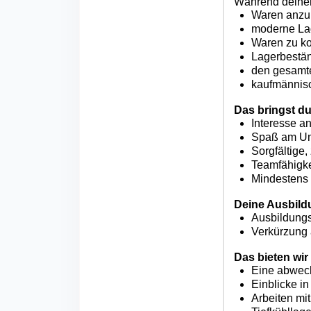
Während deiner
Waren anzun
moderne Lag
Waren zu ko
Lagerbestän
den gesamte
kaufmännisc
Das bringst du
Interesse an
Spaß am Um
Sorgfältige,
Teamfähigkei
Mindestens 
Deine Ausbildu
Ausbildung
Verkürzung
Das bieten wir 
Eine abwech
Einblicke i
Arbeiten mi