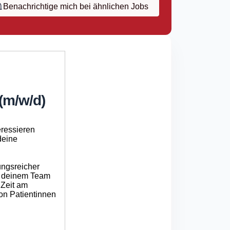
Benachrichtige mich bei ähnlichen Jobs
 (m/w/d)
eressieren
deine
ungsreicher
t deinem Team
 Zeit am
von Patientinnen