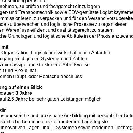
 Ausbildung lernst du:
ehmen, zu prüfen und fachgerecht einzulagern
er- und Transporttechnik sowie EDV-gestützte Logistiksysteme
mmissionieren, zu verpacken und für den Versand vorzubereit
de zu überwachen und logistische Prozesse zu organisieren
n Warenfluss effizient und qualitätsgerecht zu steuern
he Grundlagen und logistische Abläufe in der Praxis anzuwen
 mit
 Organisation, Logistik und wirtschaftlichen Abläufen
gang mit digitalen Systemen und Zahlen
 zuverlässige und strukturierte Arbeitsweise
t und Flexibilität
einen Haupt- oder Realschulabschluss
ng auf einen Blick
sdauer:
3 Jahre
 auf
2,5 Jahre
bei sehr guten Leistungen möglich
dir
slungsreiche und praxisnahe Ausbildung mit persönlicher Bet
n sämtliche Bereiche unserer modernen Lagerlogistik
t innovativen Lager- und IT-Systemen sowie modernen Hochreg