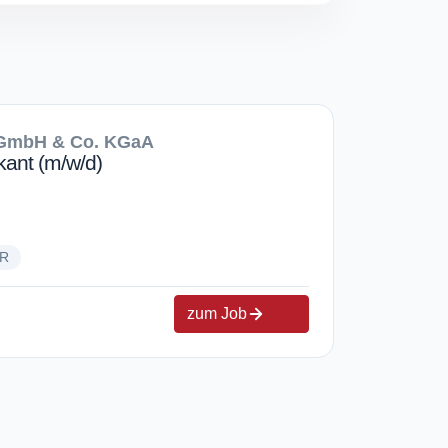
 GmbH & Co. KGaA
ant (m/w/d)
UR
zum Job