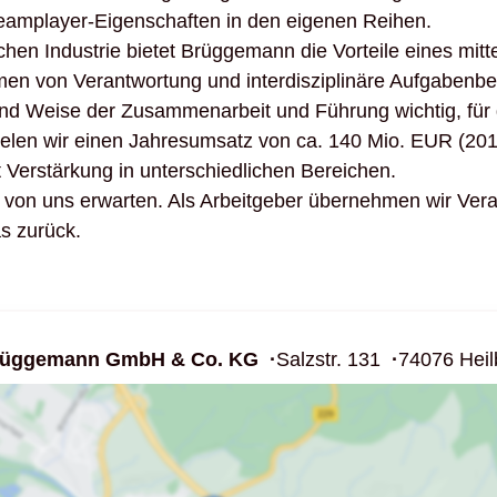
eam­player-Eigen­schaften in den eigenen Reihen.
schen Indus­trie bietet Brüg­ge­mann die Vorteile eines mitt
von Verant­wor­tung und inter­dis­zi­pli­näre Aufga­ben­be­r
 Weise der Zusam­men­ar­beit und Führung wichtig, für die 
rzielen wir einen Jahres­um­satz von ca. 140 Mio. EUR (201
erstär­kung in unter­schied­li­chen Berei­chen.
n uns erwarten. Als Arbeit­geber über­nehmen wir Verant­w
s zurück.
rüggemann GmbH & Co. KG
Salzstr. 131
74076 Heil