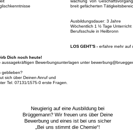
eit
wachung von Geschäftsvorgän
lischkenntnisse
breit gefächerten Tätigkeitsberei
Ausbildungsdauer: 3 Jahre
Wöchentlich 1 ½ Tage Unterrich
Berufsschule in Heilbronn
LOS GEHT'S -
erfahre mehr auf 
wirb Dich noch heute!
ne aussagekräftigen Bewerbungsunterlagen unter
bewerbung@bruegge
n geblieben?
eut sich über Deinen Anruf und
nter Tel. 07131/1575-0 erste Fragen.
Neugierig auf eine Ausbildung bei
Brüggemann? Wir freuen uns über Deine
Bewerbung und eines ist bei uns sicher
„Bei uns stimmt die Chemie“!