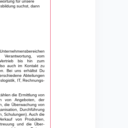
wor­tung für unsere
usbildung suchst, dann
nternehmensbereichen
te Verantwortung, vom
Vertrieb bis hin zum
lso auch im Kontakt zu
n. Bei uns erhältst Du
erschiedene Abteilungen
gslogistik, IT, Rechnungs­
zählen die Ermittlung von
en von Angeboten, der
en, die Überwachung von
ganisation, Durchführung
n, Schulungen). Auch die
Verkauf von Produkten,
etreuung und die Über­