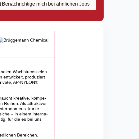
Benachrichtige mich bei ähnlichen Jobs
ionalen Wachstumszielen
 entwickelt, produziert
kderivate, AP-NYLON®
braucht krea­tive, kompe­
 Reihen. Als attrak­tiver
Unter­neh­mens: kurze
eiche – in einem inter­na­
ig, für die es bei uns
d­li­chen Berei­chen.