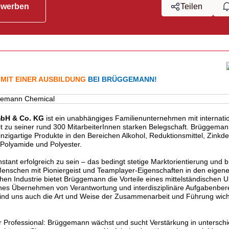
ewerben
Teilen
MIT EINER AUSBILDUNG
BEI BRÜGGEMANN!
bH & Co. KG
ist ein unabhängiges Familienunternehmen mit internat
 zu seiner rund 300 MitarbeiterInnen starken Belegschaft. Brüggemann
einzigartige Produkte in den Bereichen Alkohol, Reduktionsmittel, Zin
r Polyamide und Polyester.
tant erfolg­reich zu sein – das bedingt stetige Markt­ori­en­tie­rung und 
Menschen mit Pionier­geist und Team­player-Eigen­schaften in den eigenen
hen Indus­trie bietet Brüg­ge­mann die Vorteile eines mittel­stän­di­schen 
es Über­nehmen von Verant­wor­tung und inter­dis­zi­pli­näre Aufga­ben­be­r
sind uns auch die Art und Weise der Zusam­men­ar­beit und Führung wicht
r Profes­sional: Brüg­ge­mann wächst und sucht Verstär­kung in unter­schie