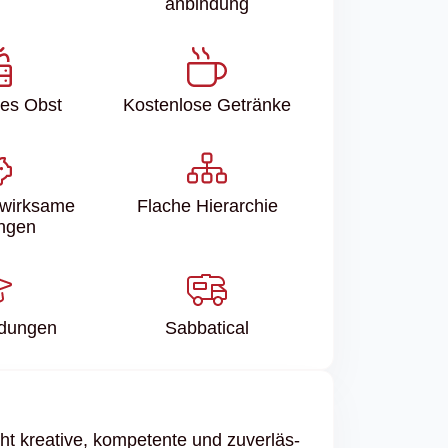
anbindung
ses Obst
Kostenlose Getränke
wirksame
Flache Hierarchie
ungen
ldungen
Sabbatical
ht krea­tive, kompe­tente und zuver­läs­