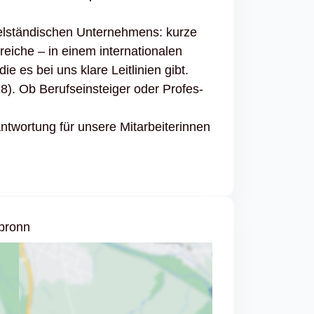
el­stän­di­schen Unter­neh­mens: kurze
eiche – in einem inter­na­tio­nalen
es bei uns klare Leit­li­nien gibt.
8). Ob Berufs­ein­steiger oder Profes­
or­tung für unsere Mitar­bei­te­rinnen
bronn