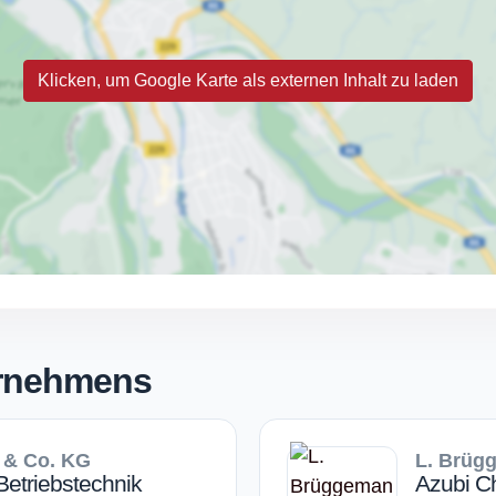
Klicken, um Google Karte als externen Inhalt zu laden
ernehmens
 & Co. KG
L. Brüg
 Betriebstechnik
Azubi C