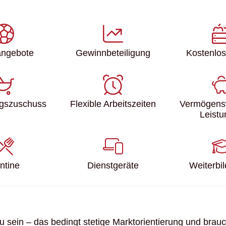
angebote
Gewinn­beteiligung
Kostenlo
gs­zuschuss
Flexible Arbeitszeiten
Vermögens
Leist
ntine
Dienstgeräte
Weiter­bi
 sein – das bedingt stetige Markt­ori­en­tie­rung und brauc