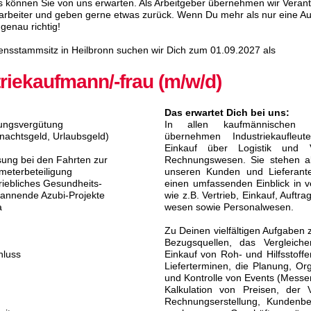
 können Sie von uns erwarten. Als Arbeit­geber über­nehmen wir Verant­
Mitar­beiter und geben gerne etwas zurück. Wenn Du mehr als nur eine A
genau richtig!
nsstammsitz in Heilbronn suchen wir Dich zum 01.09.2027 als
triekaufmann/
-frau (m/w/d)
Das erwartet Dich bei uns:
dungsvergütung
In allen kaufmännischen U
nachtsgeld, Urlaubsgeld)
übernehmen Industriekaufleu
Einkauf über Logistik und 
ung bei den Fahrten zur
Rechnungswesen. Sie stehen a
meterbeteiligung
unseren Kunden und Lieferante
riebliches Gesundheits-
einen umfassenden Einblick in v
annende Azubi-Projekte
wie z.B. Vertrieb, Einkauf, Auftra
a
wesen sowie Personalwesen.
Zu Deinen vielfältigen Aufgaben 
:
Bezugsquellen, das Vergleich
hluss
Einkauf von Roh- und Hilfsstoff
Lieferterminen, die Planung, Or
und Kontrolle von Events (Messe
Kalkulation von Preisen, der 
Rechnungserstellung, Kundenb