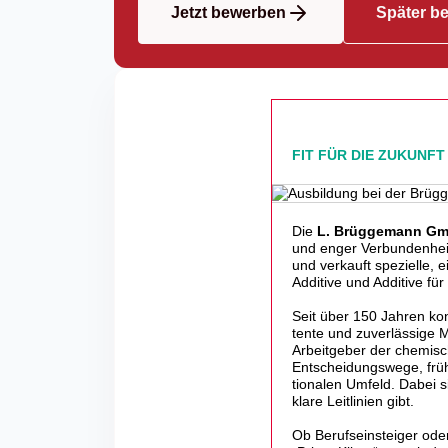
Jetzt bewerben
Später b
FIT FÜR DIE ZUKUNFT
Die
L. Brüggemann Gm
und enger Verbundenheit
und verkauft spezielle, 
Additive und Additive fü
Seit über 150 Jahren kons
tente und zuver­läs­sige 
Arbeit­geber der chemi­sc
Entschei­dungs­wege, früh
tio­nalen Umfeld. Dabei 
klare Leit­li­nien gibt.
Ob Berufs­ein­steiger ode