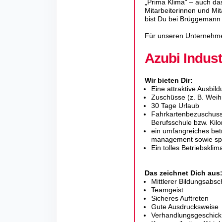
„Prima Klima“ – auch das
Mitar­bei­te­rinnen und 
bist Du bei Brüggemann 
Für unseren Unternehme
Azubi Indus
Wir bieten Dir:
Eine attraktive Ausbil
Zuschüsse (z. B. Weih
30 Tage Urlaub
Fahrkartenbezuschuss
Berufsschule bzw. Kilo
ein umfangreiches bet
management sowie sp
Ein tolles Betriebsklim
Das zeichnet Dich aus
Mittlerer Bildungsabsc
Teamgeist
Sicheres Auftreten
Gute Ausdrucksweise
Verhandlungsgeschick