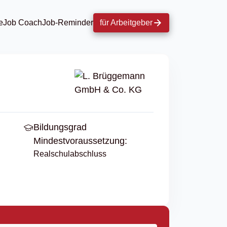
e
Job Coach
Job-Reminder
für Arbeitgeber
Bildungsgrad
Mindestvoraussetzung:
Realschulabschluss