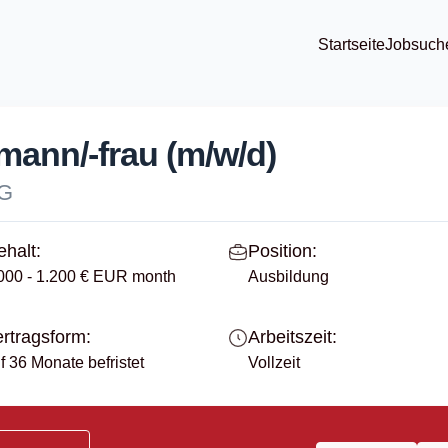
Startseite
Jobsuch
mann/-frau (m/w/d)
KG
halt:
Position:
000 - 1.200 € EUR month
Ausbildung
rtragsform:
Arbeitszeit:
f 36 Monate befristet
Vollzeit