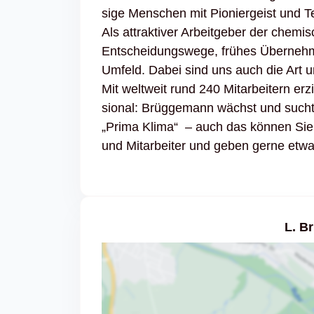
sige Menschen mit Pionier­geist und T
Als attrak­tiver Arbeit­geber der chemi­
Entschei­dungs­wege, frühes Über­nehmen 
Umfeld. Dabei sind uns auch die Art und
Mit welt­weit rund 240 Mitar­bei­tern e
sional: Brüg­ge­mann wächst und sucht V
„Prima Klima“ – auch das können Sie vo
und Mitar­beiter und geben gerne etwa
L. B