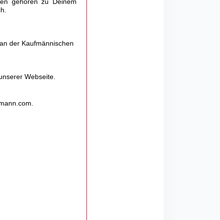
gen gehören zu Deinem
ch.
t an der Kaufmännischen
unserer Webseite.
mann.com
.