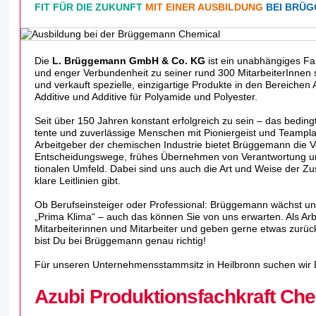
FIT FÜR DIE ZUKUNFT
MIT EINER AUSBILDUNG
BEI BRÜ
Die
L. Brüggemann GmbH & Co. KG
ist ein unabhängiges Fa
und enger Verbundenheit zu seiner rund 300 MitarbeiterInnen 
und verkauft spezielle, einzigartige Produkte in den Bereichen
Additive und Additive für Polyamide und Polyester.
Seit über 150 Jahren konstant erfolg­reich zu sein – das bedingt 
tente und zuver­läs­sige Menschen mit Pionier­geist und Team­pla
Arbeit­geber der chemi­schen Indus­trie bietet Brüg­ge­mann die Vo
Entschei­dungs­wege, frühes Über­nehmen von Verant­wor­tung und in
tio­nalen Umfeld. Dabei sind uns auch die Art und Weise der Zus
klare Leit­li­nien gibt.
Ob Berufs­ein­steiger oder Profes­sional: Brüg­ge­mann wächst und
„Prima Klima“ – auch das können Sie von uns erwarten. Als Arbe
Mitar­bei­te­rinnen und Mitar­beiter und geben gerne etwas zur
bist Du bei Brüggemann genau richtig!
Für unseren Unternehmensstammsitz in Heilbronn suchen wir 
Azubi Produktionsfachkraft Che