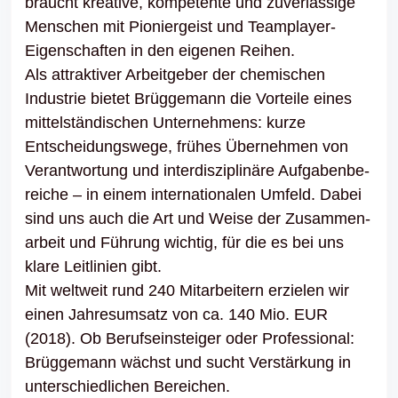
braucht krea­tive, kompe­tente und zuver­läs­sige
Menschen mit Pionier­geist und Team­player-
Eigen­schaften in den eigenen Reihen.
Als attrak­tiver Arbeit­geber der chemi­schen
Indus­trie bietet Brüg­ge­mann die Vorteile eines
mittel­stän­di­schen Unter­neh­mens: kurze
Entschei­dungs­wege, frühes Über­nehmen von
Verant­wor­tung und inter­dis­zi­pli­näre Aufga­ben­be­
reiche – in einem inter­na­tio­nalen Umfeld. Dabei
sind uns auch die Art und Weise der Zusam­men­
ar­beit und Führung wichtig, für die es bei uns
klare Leit­li­nien gibt.
Mit welt­weit rund 240 Mitar­bei­tern erzielen wir
einen Jahres­um­satz von ca. 140 Mio. EUR
(2018). Ob Berufs­ein­steiger oder Profes­sional:
Brüg­ge­mann wächst und sucht Verstär­kung in
unter­schied­li­chen Berei­chen.