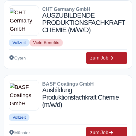
CHT Germany GmbH
AUSZUBILDENDE
PRODUKTIONSFACHKRAFT
CHEMIE (M/W/D)
Vollzeit
Viele Benefits
zum Job
Oyten
BASF Coatings GmbH
Ausbildung
Produktionsfachkraft Chemie
(m/w/d)
Vollzeit
zum Job
Münster