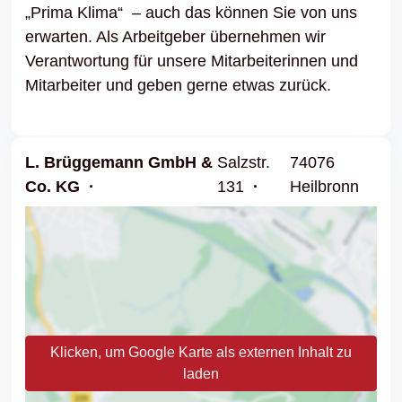
„Prima Klima“ – auch das können Sie von uns
erwarten. Als Arbeit­geber über­nehmen wir
Verant­wor­tung für unsere Mitar­bei­te­rinnen und
Mitar­beiter und geben gerne etwas zurück.
L. Brüggemann GmbH &
Salzstr.
74076
Co. KG
131
Heilbronn
Klicken, um Google Karte als externen Inhalt zu
laden