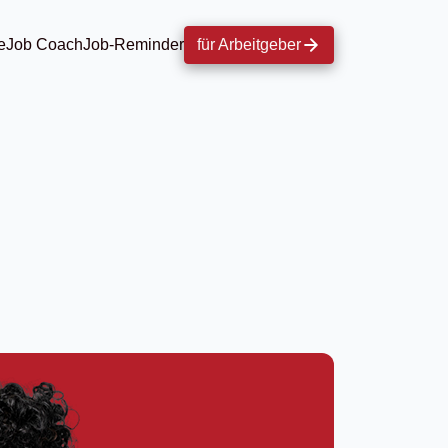
e
Job Coach
Job-Reminder
für Arbeitgeber