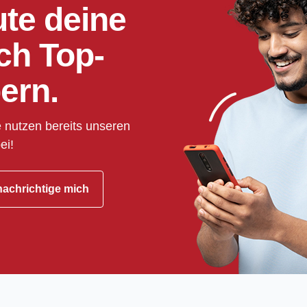
ute deine
ch Top-
ern.
 nutzen bereits unseren
ei!
achrichtige mich