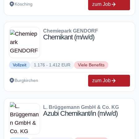
zum Job
Kösching
Chemiepark GENDORF
Chemikant (m/w/d)
Vollzeit
1.176 - 1.412 EUR
Viele Benefits
zum Job
Burgkirchen
L. Brüggemann GmbH & Co. KG
Azubi Chemikant/in (m/w/d)