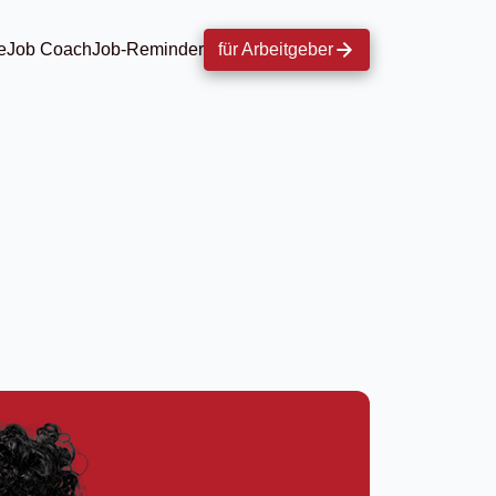
e
Job Coach
Job-Reminder
für Arbeitgeber