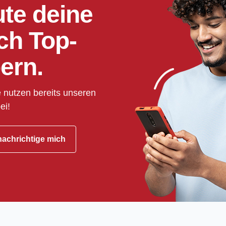
ute deine
ch Top-
ern.
 nutzen bereits unseren
ei!
achrichtige mich