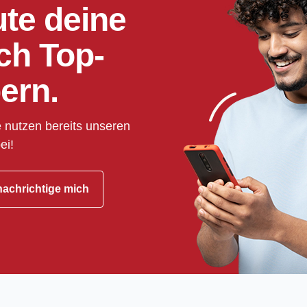
ute deine
ch Top-
ern.
 nutzen bereits unseren
ei!
achrichtige mich