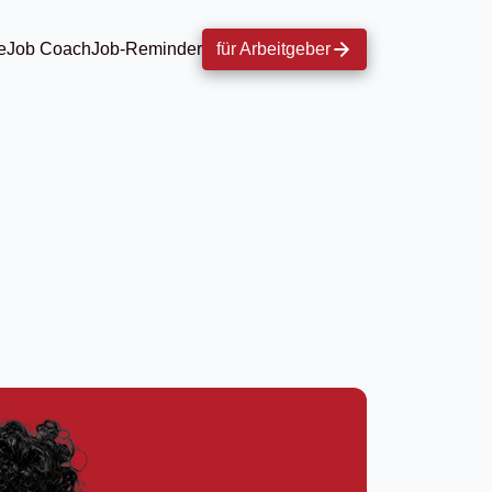
e
Job Coach
Job-Reminder
für Arbeitgeber