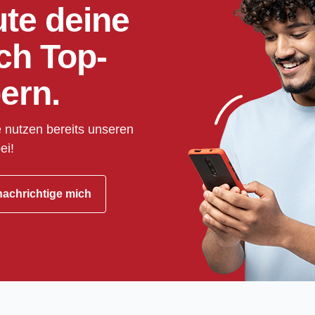
ute deine
ch Top-
ern.
 nutzen bereits unseren
ei!
achrichtige mich