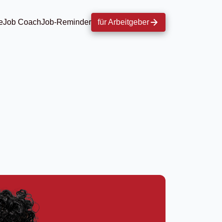
e
Job Coach
Job-Reminder
für Arbeitgeber