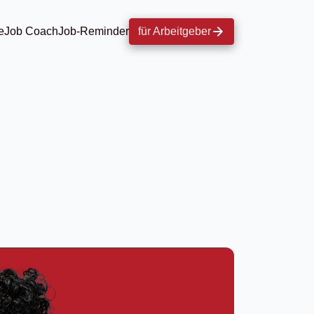
e
Job Coach
Job-Reminder
für Arbeitgeber