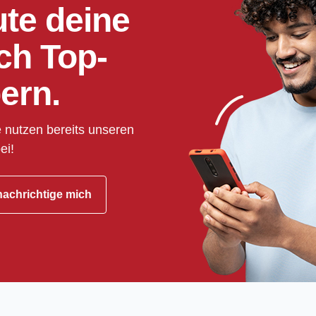
ute deine
ch Top-
ern.
 nutzen bereits unseren
ei!
achrichtige mich