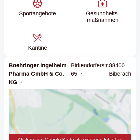
Sport­angebote
Gesundheits­
maßnahmen
Kantine
Boehringer Ingelheim
Birkendorferstr.
88400
Pharma GmbH & Co.
65
Biberach
KG
Klicken, um Google Karte als externen Inhalt zu