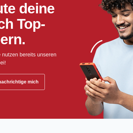
ute deine
ch Top-
ern.
 nutzen bereits unseren
ei!
achrichtige mich