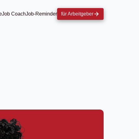
e
Job Coach
Job-Reminder
für Arbeitgeber