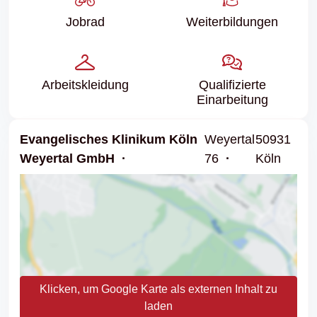
Jobrad
Weiter­bildungen
Arbeits­kleidung
Qualifizierte
Einarbeitung
Evangelisches Klinikum Köln
Weyertal
50931
Weyertal GmbH
76
Köln
Klicken, um Google Karte als externen Inhalt zu
laden